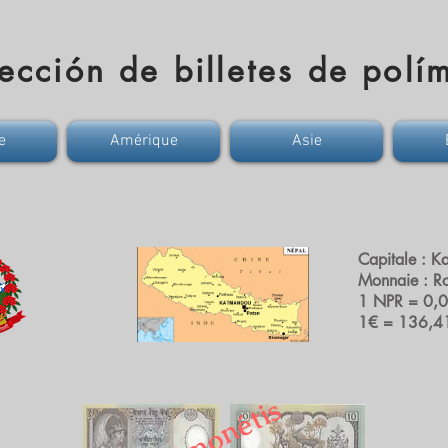
ección de billetes de polí
e
Amérique
Asie
Capitale : 
Monnaie : Ro
1 NPR = 0,
1€ = 136,4
D
é
m
o
n
é
t
i
s