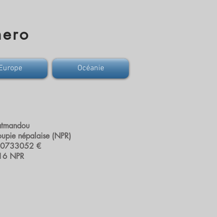
mero
Europe
Océanie
Katmandou
upie népalaise (NPR)
00733052 €
16 NPR