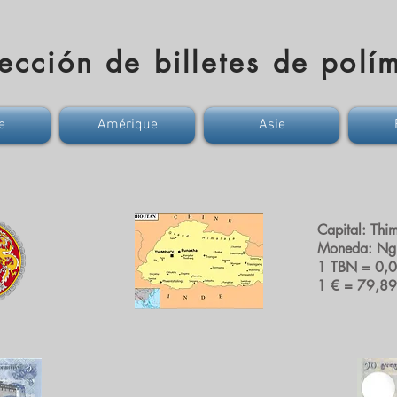
ección de billetes de polí
e
Amérique
Asie
Capital: Thi
Moneda: Ngu
1 TBN = 0,
1 € = 79,8