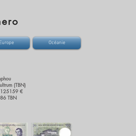
mero
Europe
Océanie
mphou
ltrum (TBN)
0125159 €
986 TBN