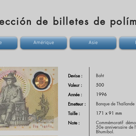
ección de billetes de polí
e
Amérique
Asie
Baht
Devise :
500
Valeur :
1996
Année :
Banque de Thaïlande
Emetteur :
171 x 91 mm
Taille :
Commémoratif démoné
Note :
50e anniversaire de l
Bhumibol.