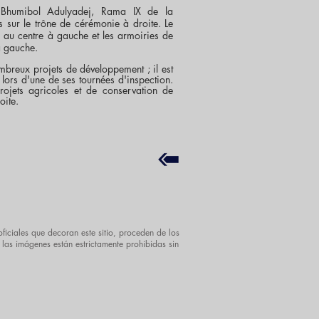
 Bhumibol Adulyadej, Rama IX de la
s sur le trône de cérémonie à droite. Le
 au centre à gauche et les armoiries de
à gauche.
mbreux projets de développement ; il est
 lors d'une de ses tournées d'inspection.
rojets agricoles et de conservation de
oite.
ficiales que decoran este sitio, proceden de los
 las imágenes están estrictamente prohibidas sin