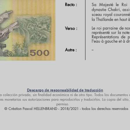
Recto :
Sa Majesté le Roi
dynastie Chakri, assi
sceau royal couronné
la Thaïlande en haut 
Le roi parraine de no
Verso :
représenté sur la note
Représentations de p
l'eau à gauche et à dr
--
Autre :
Descargo de responsabilidad de traducción
a colección privada, sin finalidad económica ni de otro tipo. Todos los documentos o
 monetarias sus autorizaciones para reproducirlos y traducirlos. La copia del sitio,
permiso.
© Création Pascal HELLENBRAND - 2018/2021 - todos los derechos reservados