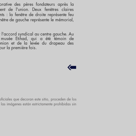
ative des pères fondateurs après la
nt de l'union. Deux fenêtres claires
nts : la fenêtre de droite représente feu
nêtre de gauche représente le mémorial,
 l'accord syndical au centre gauche. Au
e musée Etihad, qui a été témoin de
l'union et de la levée du drapeau des
our la première fois.
ficiales que decoran este sitio, proceden de los
 las imágenes están estrictamente prohibidas sin