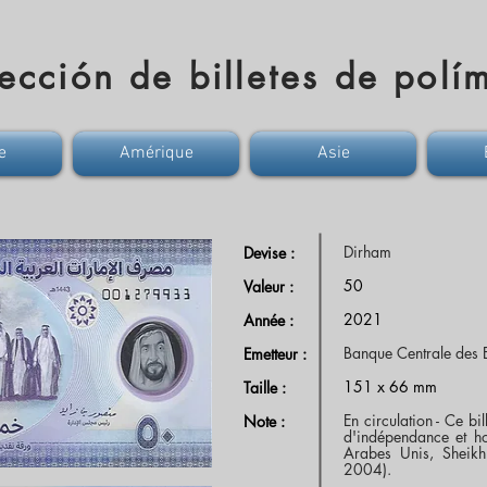
ección de billetes de polí
e
Amérique
Asie
Dirham
Devise :
50
Valeur :
2021
Année :
Banque Centrale des 
Emetteur :
151 x 66 mm
Taille :
En circulation - Ce b
Note :
d'indépendance et ho
Arabes Unis, Sheik
2004).