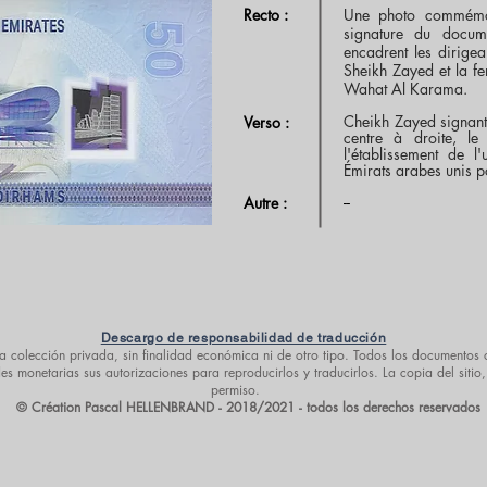
Recto :
Une photo commémor
signature du docume
encadrent les dirigea
Sheikh Zayed et la fe
Wahat Al Karama.
Cheikh Zayed signant
Verso :
centre à droite, l
l'établissement de 
Émirats arabes unis p
--
Autre :
Descargo de responsabilidad de traducción
a colección privada, sin finalidad económica ni de otro tipo. Todos los documentos o
 monetarias sus autorizaciones para reproducirlos y traducirlos. La copia del sitio,
permiso.
© Création Pascal HELLENBRAND - 2018/2021 - todos los derechos reservados