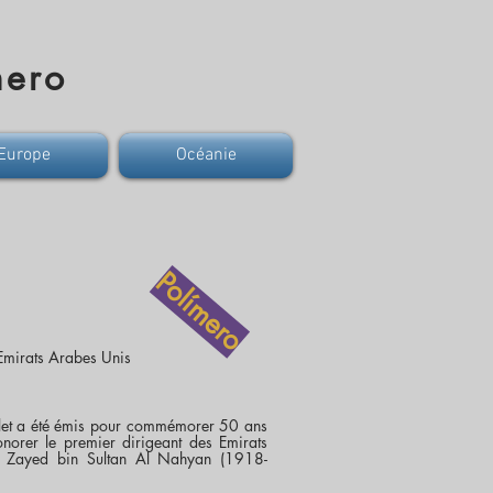
mero
Europe
Océanie
Polímero
Emirats Arabes Unis
illet a été émis pour commémorer 50 ans
norer le premier dirigeant des Emirats
h Zayed bin Sultan Al Nahyan (1918-